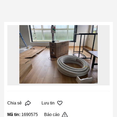
Chia sẻ
Lưu tin
Mã tin:
1690575
Báo cáo