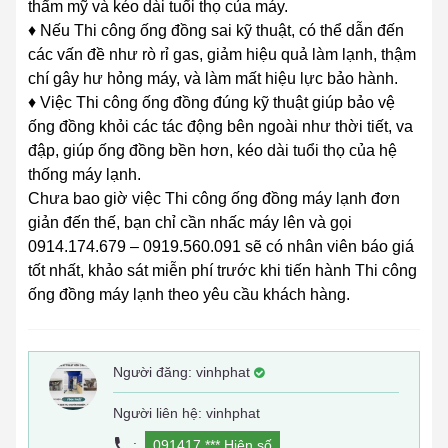
thẩm mỹ và kéo dài tuổi thọ của máy.
♦ Nếu Thi công ống đồng sai kỹ thuật, có thể dẫn đến
các vấn đề như rò rỉ gas, giảm hiệu quả làm lạnh, thậm
chí gây hư hỏng máy, và làm mất hiệu lực bảo hành.
♦ Việc Thi công ống đồng đúng kỹ thuật giúp bảo vệ
ống đồng khỏi các tác động bên ngoài như thời tiết, va
đập, giúp ống đồng bền hơn, kéo dài tuổi thọ của hệ
thống máy lạnh.
Chưa bao giờ việc Thi công ống đồng máy lạnh đơn
giản đến thế, bạn chỉ cần nhấc máy lên và gọi
0914.174.679 – 0919.560.091 sẽ có nhân viên báo giá
tốt nhất, khảo sát miễn phí trước khi tiến hành Thi công
ống đồng máy lạnh theo yêu cầu khách hàng.
Người đăng:
vinhphat
Người liên hệ: vinhphat
:
091417 ***
Hiện số