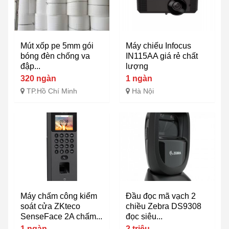
Mút xốp pe 5mm gói
Máy chiếu Infocus
bóng đèn chống va
IN115AA giá rẻ chất
đập...
lượng
320 ngàn
1 ngàn
TP.Hồ Chí Minh
Hà Nội
Máy chấm công kiểm
Đầu đọc mã vạch 2
soát cửa ZKteco
chiều Zebra DS9308
SenseFace 2A chấm...
đọc siêu...
1 ngàn
2 triệu