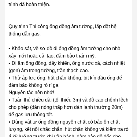
trình đã hoàn thiện.
Quy trình Thi công ống đồng âm tường, lắp đặt hệ
thống dẫn gas:
• Khảo sát, vẽ sơ đồ đi ống đồng âm tường cho nhà
xây mới hoặc cải tạo, đảm bảo thẩm mỹ.
• Đi âm ống đồng, dây khiển, ống nước xả, cách nhiệt
(gen) âm trong tường, trần thạch cao.
• Thử áp lực ống, hút chân không, bịt kín đầu ống để
đảm bảo không rò rỉ ga.
Nguyên tắc nên nhớ!
• Tuân thủ chiều dài (tối thiểu 3m) và độ cao chênh lệch
cho phép (dàn nóng thấp hơn dàn lạnh thường 20m)
để gas lưu thông tốt.
• Dùng vật tư ống đồng nguyên chất có bảo ôn chất
lượng, kết nối chắc chắn, hút chân không và kiểm tra rò
rỉ kỹ lưỡng trước khi vận hành, đảm bảo độ dốc cho