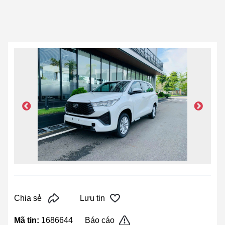
Chia sẻ
Lưu tin
Mã tin:
1686644
Báo cáo