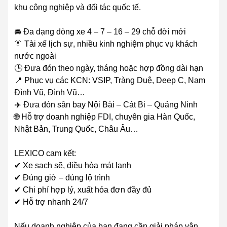
khu công nghiệp và đối tác quốc tế.
🚘 Đa dạng dòng xe 4 – 7 – 16 – 29 chỗ đời mới
👔 Tài xế lịch sự, nhiều kinh nghiệm phục vụ khách
nước ngoài
🕒 Đưa đón theo ngày, tháng hoặc hợp đồng dài hạn
📍 Phục vụ các KCN: VSIP, Tràng Duệ, Deep C, Nam
Đình Vũ, Đình Vũ…
✈️ Đưa đón sân bay Nội Bài – Cát Bi – Quảng Ninh
🌐 Hỗ trợ doanh nghiệp FDI, chuyên gia Hàn Quốc,
Nhật Bản, Trung Quốc, Châu Âu…
LEXICO cam kết:
✔ Xe sạch sẽ, điều hòa mát lạnh
✔ Đúng giờ – đúng lộ trình
✔ Chi phí hợp lý, xuất hóa đơn đầy đủ
✔ Hỗ trợ nhanh 24/7
Nếu doanh nghiệp của bạn đang cần giải pháp vận