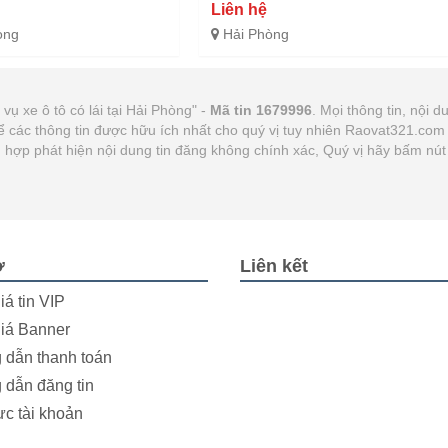
Liên hệ
òng
Hải Phòng
vụ xe ô tô có lái tại Hải Phòng" -
Mã tin 1679996
. Mọi thông tin, nội d
ể các thông tin được hữu ích nhất cho quý vị tuy nhiên Raovat321.co
ờng hợp phát hiện nội dung tin đăng không chính xác, Quý vị hãy bấm n
ợ
Liên kết
iá tin VIP
iá Banner
dẫn thanh toán
dẫn đăng tin
ực tài khoản