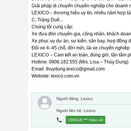
Giải pháp di chuyển chuyên nghiệp cho doanh n
LEXICO – thương hiệu uy tín, nhiều năm hợp tá
C, Tràng Duệ...
Chúng tôi cung cấp:
Xe đưa đón chuyên gia, công nhân, khách doa
Xe phục vụ dự án, sự kiện, sân bay, hợp đồng d
Đội xe 4–45 chỗ, đời mới, lái xe chuyên nghiệp –
LEXICO – Cam kết an toàn, đúng giờ, tận tâm p
Hotline: 0906.182.555 (Mrs. Lisa – Thùy Dung)
Email: thuydung.lexico@gmail.com
Website: lexico.com.vn
Người đăng:
Lexico
Người liên hệ: Lexico
:
090618 ***
Hiện số