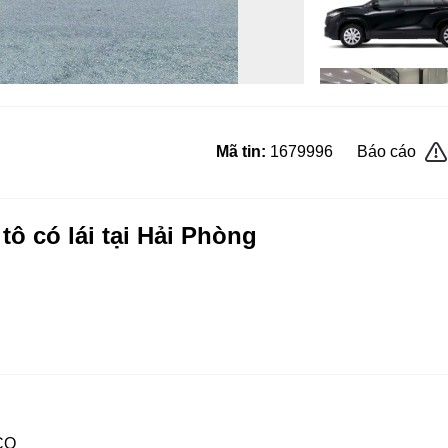
Mã tin:
1679996
Báo cáo
tô có lái tại Hải Phòng
CO