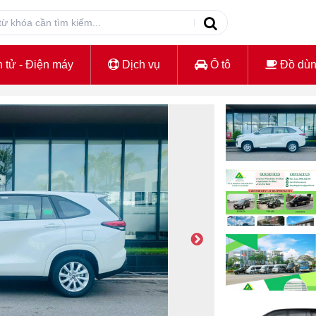
 tử - Điện máy
Dịch vụ
Ô tô
Đồ dù