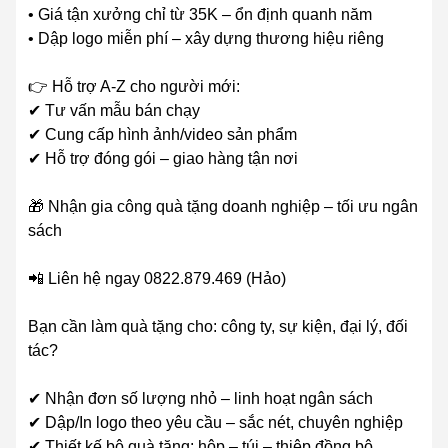
• Giá tận xưởng chỉ từ 35K – ổn định quanh năm
• Dập logo miễn phí – xây dựng thương hiệu riêng
👉 Hỗ trợ A-Z cho người mới:
✔ Tư vấn mẫu bán chạy
✔ Cung cấp hình ảnh/video sản phẩm
✔ Hỗ trợ đóng gói – giao hàng tận nơi
🎁 Nhận gia công quà tặng doanh nghiệp – tối ưu ngân
sách
📲 Liên hệ ngay 0822.879.469 (Hảo)
Bạn cần làm quà tặng cho: công ty, sự kiện, đại lý, đối
tác?
✔ Nhận đơn số lượng nhỏ – linh hoạt ngân sách
✔ Dập/In logo theo yêu cầu – sắc nét, chuyên nghiệp
✔ Thiết kế bộ quà tặng: hộp – túi – thiệp đồng bộ