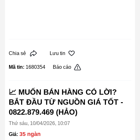
Chia sẻ
Lưu tin
Mã tin:
1680354
Báo cáo
📈 MUỐN BÁN HÀNG CÓ LỜI?
BẮT ĐẦU TỪ NGUỒN GIÁ TỐT -
0822.879.469 (HẢO)
Thứ sáu, 10/04/2026, 10:07
35 ngàn
Giá: