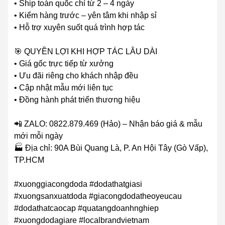
• Ship toàn quốc chỉ từ 2 – 4 ngày
• Kiểm hàng trước – yên tâm khi nhập sỉ
• Hỗ trợ xuyên suốt quá trình hợp tác
🎯 QUYỀN LỢI KHI HỢP TÁC LÂU DÀI
• Giá gốc trực tiếp từ xưởng
• Ưu đãi riêng cho khách nhập đều
• Cập nhật mẫu mới liên tục
• Đồng hành phát triển thương hiệu
📲 ZALO: 0822.879.469 (Hảo) – Nhận báo giá & mẫu
mới mỗi ngày
🏭 Địa chỉ: 90A Bùi Quang Là, P. An Hội Tây (Gò Vấp),
TP.HCM
#xuonggiacongdoda #dodathatgiasi
#xuongsanxuatdoda #giacongdodatheoyeucau
#dodathatcaocap #quatangdoanhnghiep
#xuongdodagiare #localbrandvietnam