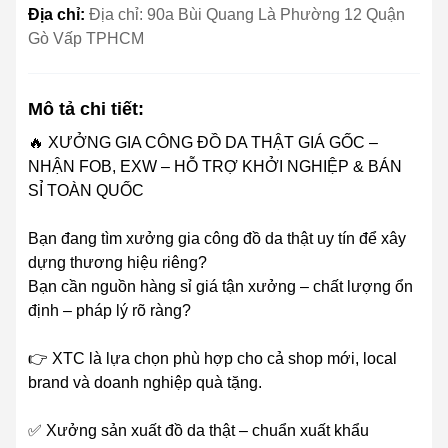
Địa chỉ:
Địa chỉ: 90a Bùi Quang Là Phường 12 Quận
Gò Vấp TPHCM
Mô tả chi tiết:
🔥 XƯỞNG GIA CÔNG ĐỒ DA THẬT GIÁ GỐC –
NHẬN FOB, EXW – HỖ TRỢ KHỞI NGHIỆP & BÁN
SỈ TOÀN QUỐC
Bạn đang tìm xưởng gia công đồ da thật uy tín để xây
dựng thương hiệu riêng?
Bạn cần nguồn hàng sỉ giá tận xưởng – chất lượng ổn
định – pháp lý rõ ràng?
👉 XTC là lựa chọn phù hợp cho cả shop mới, local
brand và doanh nghiệp quà tặng.
✅ Xưởng sản xuất đồ da thật – chuẩn xuất khẩu