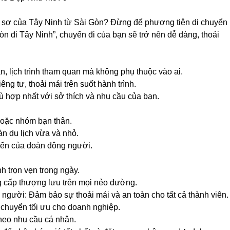
 sơ của Tây Ninh từ Sài Gòn? Đừng để phương tiện di chuyển
òn đi Tây Ninh”, chuyến đi của bạn sẽ trở nên dễ dàng, thoải
an, lịch trình tham quan mà không phụ thuộc vào ai.
ng tư, thoải mái trên suốt hành trình.
ù hợp nhất với sở thích và nhu cầu của bạn.
hoặc nhóm bạn thân.
àn du lịch vừa và nhỏ.
yển của đoàn đông người.
h trọn vẹn trong ngày.
g cấp thượng lưu trên mọi nẻo đường.
 người: Đảm bảo sự thoải mái và an toàn cho tất cả thành viên.
 chuyển tối ưu cho doanh nghiệp.
 theo nhu cầu cá nhân.