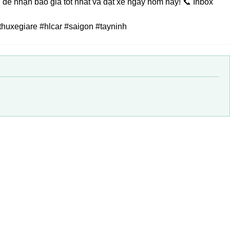
để nhận báo giá tốt nhất và đặt xe ngay hôm nay! 📞 Inbox
thuxegiare #hlcar #saigon #tayninh