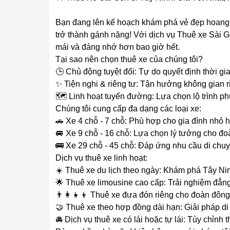
Bạn đang lên kế hoạch khám phá vẻ đẹp hoang
trở thành gánh nặng! Với dịch vụ Thuê xe Sài G
mái và đáng nhớ hơn bao giờ hết.
Tại sao nên chọn thuê xe của chúng tôi?
🕒 Chủ động tuyệt đối: Tự do quyết định thời gi
✨ Tiện nghi & riêng tư: Tận hưởng không gian riê
🗺️ Linh hoạt tuyến đường: Lựa chọn lộ trình ph
Chúng tôi cung cấp đa dạng các loại xe:
🚗 Xe 4 chỗ - 7 chỗ: Phù hợp cho gia đình nhỏ 
🚐 Xe 9 chỗ - 16 chỗ: Lựa chọn lý tưởng cho đo
🚌 Xe 29 chỗ - 45 chỗ: Đáp ứng nhu cầu di chu
Dịch vụ thuê xe linh hoạt:
☀️ Thuê xe du lịch theo ngày: Khám phá Tây Nin
🌟 Thuê xe limousine cao cấp: Trải nghiệm đẳn
👨‍👩‍👧‍👦 Thuê xe đưa đón riêng cho đoàn đông
🤝 Thuê xe theo hợp đồng dài hạn: Giải pháp di
🚘 Dịch vụ thuê xe có lái hoặc tự lái: Tùy chỉnh