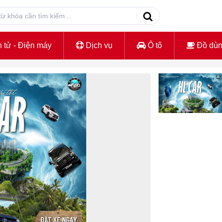
 tử - Điện máy
Dịch vụ
Ô tô
Đồ dù