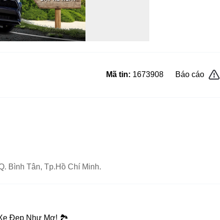
Mã tin:
1673908
Báo cáo
Q. Bình Tân, Tp.Hồ Chí Minh.
 Xe Đẹp Như Mơ! 🏞️