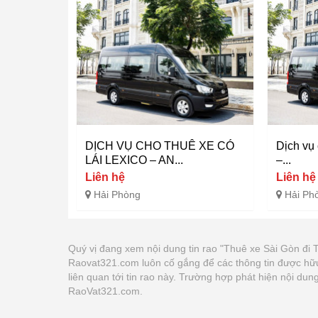
DỊCH VỤ CHO THUÊ XE CÓ
Dịch vụ 
LÁI LEXICO – AN...
–...
Liên hệ
Liên hệ
Hải Phòng
Hải Ph
Quý vị đang xem nội dung tin rao "Thuê xe Sài Gòn đi 
Raovat321.com luôn cố gắng để các thông tin được hữu
liên quan tới tin rao này. Trường hợp phát hiện nội du
RaoVat321.com.