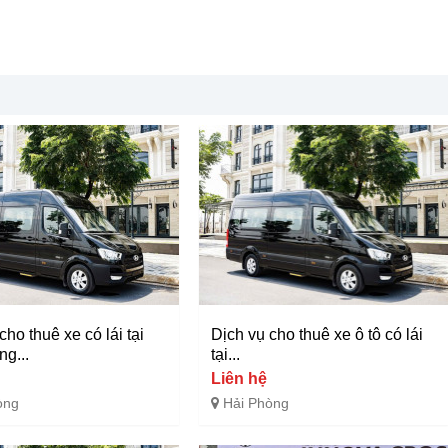
cho thuê xe có lái tại
Dịch vụ cho thuê xe ô tô có lái
g...
tại...
Liên hệ
òng
Hải Phòng