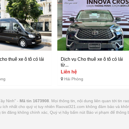
cho thuê xe ô tô có lái
Dịch vụ Cho thuê xe ô tô có lái
từ...
Liên hệ
òng
Hải Phòng
Tây Ninh" -
Mã tin 1673908
. Mọi thông tin, nội dung liên quan tới tin r
 ích nhất cho quý vị tuy nhiên Raovat321.com không đảm bảo và không 
ng tin đăng không chính xác, Quý vị hãy bấm nút Báo vi phạm để thông 