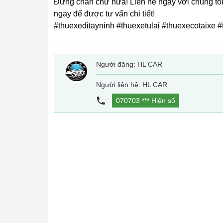
Đừng chần chừ nữa! Liên hệ ngay với chúng tôi 
ngay để được tư vấn chi tiết!
#thuexeditayninh #thuexetulai #thuexecotaixe #
Người đăng:
HL CAR
Người liên hệ: HL CAR
:
070703 ***
Hiện số