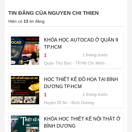
TIN ĐĂNG CỦA NGUYEN CHI THIEN
Hiện có
13
tin đăng
KHÓA HỌC AUTOCAD Ở QUẬN 9
TP.HCM
1 tháng trước
1
Quận Thủ Đức
TP.Hồ Chí Minh
HỌC THIẾT KẾ ĐỒ HỌA TẠI BÌNH
DƯƠNG TP.HCM
1 tháng trước
1
Huyện Dĩ An
Bình Dương
KHÓA HỌC THIẾT KẾ NỘI THẤT Ở
BÌNH DƯƠNG