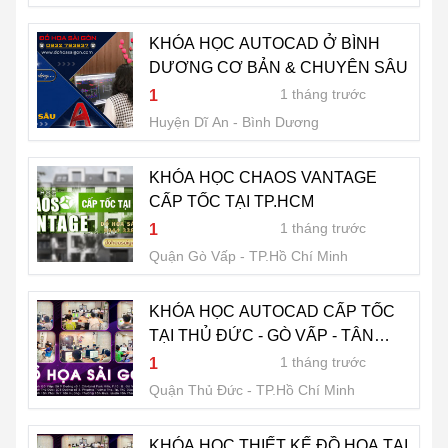
KHÓA HỌC AUTOCAD Ở BÌNH
DƯƠNG CƠ BẢN & CHUYÊN SÂU
1 tháng trước
1
Huyện Dĩ An
Bình Dương
KHÓA HỌC CHAOS VANTAGE
CẤP TỐC TẠI TP.HCM
1 tháng trước
1
Quận Gò Vấp
TP.Hồ Chí Minh
KHÓA HỌC AUTOCAD CẤP TỐC
TẠI THỦ ĐỨC - GÒ VẤP - TÂN
PHÚ - TPHCM
1 tháng trước
1
Quận Thủ Đức
TP.Hồ Chí Minh
KHÓA HỌC THIẾT KẾ ĐỒ HỌA TẠI