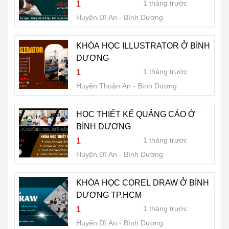
1 tháng trước
1
Huyện Dĩ An
Bình Dương
KHÓA HỌC ILLUSTRATOR Ở BÌNH
DƯƠNG
1 tháng trước
1
Huyện Thuận An
Bình Dương
HỌC THIẾT KẾ QUẢNG CÁO Ở
BÌNH DƯƠNG
1 tháng trước
1
Huyện Dĩ An
Bình Dương
KHÓA HỌC COREL DRAW Ở BÌNH
DƯƠNG TP.HCM
1 tháng trước
1
Huyện Dĩ An
Bình Dương