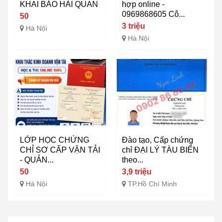
KHAI BÁO HẢI QUAN
hợp online -
0969868605 Cô...
50
3 triệu
Hà Nội
Hà Nội
LỚP HỌC CHỨNG
Đào tạo, Cấp chứng
CHỈ SƠ CẤP VẬN TẢI
chỉ ĐẠI LÝ TÀU BIỂN
- QUẢN...
theo...
50
3,9 triệu
Hà Nội
TP.Hồ Chí Minh