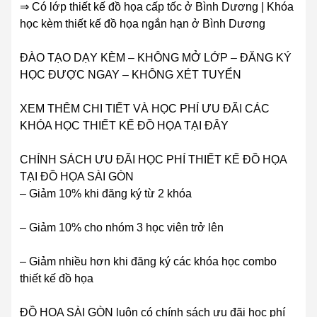
⇒ Có lớp thiết kế đồ họa cấp tốc ở Bình Dương | Khóa
học kèm thiết kế đồ họa ngắn hạn ở Bình Dương
ĐÀO TẠO DẠY KÈM – KHÔNG MỞ LỚP – ĐĂNG KÝ
HỌC ĐƯỢC NGAY – KHÔNG XÉT TUYỂN
XEM THÊM CHI TIẾT VÀ HỌC PHÍ ƯU ĐÃI CÁC
KHÓA HỌC THIẾT KẾ ĐỒ HỌA TẠI ĐÂY
CHÍNH SÁCH ƯU ĐÃI HỌC PHÍ THIẾT KẾ ĐỒ HỌA
TẠI ĐỒ HỌA SÀI GÒN
– Giảm 10% khi đăng ký từ 2 khóa
– Giảm 10% cho nhóm 3 học viên trở lên
– Giảm nhiều hơn khi đăng ký các khóa học combo
thiết kế đồ họa
ĐỒ HỌA SÀI GÒN luôn có chính sách ưu đãi học phí