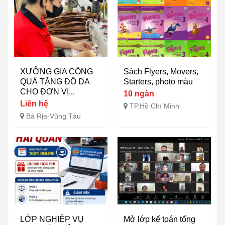
XƯỞNG GIA CÔNG
Sách Flyers, Movers,
QUÀ TẶNG ĐỒ DA
Starters, photo màu
CHO ĐƠN VỊ...
10 ngàn
Liên hệ
TP.Hồ Chí Minh
Bà Rịa-Vũng Tàu
LỚP NGHIỆP VỤ
Mở lớp kế toán tổng