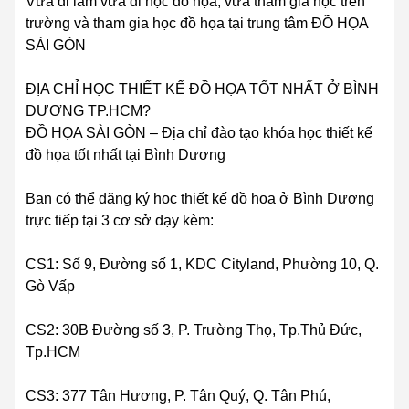
Vứa đi làm vừa đi học đồ họa, vừa tham gia học trên
trường và tham gia học đồ họa tại trung tâm ĐỒ HỌA
SÀI GÒN
ĐỊA CHỈ HỌC THIẾT KẾ ĐỒ HỌA TỐT NHẤT Ở BÌNH
DƯƠNG TP.HCM?
ĐỒ HỌA SÀI GÒN – Địa chỉ đào tạo khóa học thiết kế
đồ họa tốt nhất tại Bình Dương
Bạn có thể đăng ký học thiết kế đồ họa ở Bình Dương
trực tiếp tại 3 cơ sở dạy kèm:
CS1: Số 9, Đường số 1, KDC Cityland, Phường 10, Q.
Gò Vấp
CS2: 30B Đường số 3, P. Trường Thọ, Tp.Thủ Đức,
Tp.HCM
CS3: 377 Tân Hương, P. Tân Quý, Q. Tân Phú,