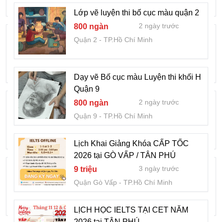
Quận Tân Phú
TP.Hồ Chí Minh
Lớp vẽ luyện thi bố cục màu quận 2
2 ngày trước
800 ngàn
LỊCH HỌC IELTS TẠI CET NĂM 2026 –
Quận 2
TP.Hồ Chí Minh
LUYỆN IELTS TỪ 5.0 đến 7.0+
3 ngày trước
9 triệu
Quận Gò Vấp
TP.Hồ Chí Minh
Dạy vẽ Bố cục màu Luyện thi khối H
Quận 9
KHOÁ HỌC CHỨNG CHỈ SƠ CẤP VẬN
2 ngày trước
800 ngàn
TẢI - QUẢN LÝ ĐIỀU HÀNH VÀ KHAI
Quận 9
TP.Hồ Chí Minh
THÁC KINH DOANH VẬN TẢI
3 ngày trước
90
Quận Cầu Giấy
Hà Nội
Lịch Khai Giảng Khóa CẤP TỐC
2026 tại GÒ VẤP / TÂN PHÚ
Lịch Khai Giảng Khóa CẤP TỐC 2026 tại
3 ngày trước
9 triệu
GÒ VẤP / TÂN PHÚ
Quận Gò Vấp
TP.Hồ Chí Minh
4 ngày trước
9 triệu
Quận Gò Vấp
TP.Hồ Chí Minh
LỊCH HỌC IELTS TẠI CET NĂM
2026 tại TÂN PHÚ