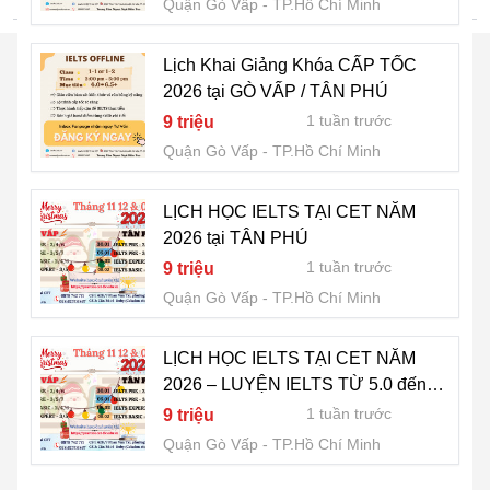
Quận Gò Vấp
TP.Hồ Chí Minh
Lịch Khai Giảng Khóa CẤP TỐC
2026 tại GÒ VẤP / TÂN PHÚ
1 tuần trước
9 triệu
Quận Gò Vấp
TP.Hồ Chí Minh
LỊCH HỌC IELTS TẠI CET NĂM
2026 tại TÂN PHÚ
1 tuần trước
9 triệu
Quận Gò Vấp
TP.Hồ Chí Minh
LỊCH HỌC IELTS TẠI CET NĂM
2026 – LUYỆN IELTS TỪ 5.0 đến
7.0+
1 tuần trước
9 triệu
Quận Gò Vấp
TP.Hồ Chí Minh