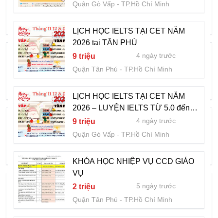
Quận Gò Vấp
TP.Hồ Chí Minh
1 tuần trước
9 triệu
Quận Gò Vấp
TP.Hồ Chí Minh
LỊCH HỌC IELTS TẠI CET NĂM
2026 tại TÂN PHÚ
LỊCH HỌC IELTS TẠI CET NĂM 2026 tại
4 ngày trước
9 triệu
TÂN PHÚ
Quận Tân Phú
TP.Hồ Chí Minh
1 tuần trước
9 triệu
Quận Tân Phú
TP.Hồ Chí Minh
LỊCH HỌC IELTS TẠI CET NĂM
2026 – LUYỆN IELTS TỪ 5.0 đến
LỊCH HỌC IELTS TẠI CET NĂM 2026 –
7.0+
4 ngày trước
9 triệu
LUYỆN IELTS TỪ 5.0 đến 7.0+
Quận Gò Vấp
TP.Hồ Chí Minh
1 tuần trước
9 triệu
Quận Gò Vấp
TP.Hồ Chí Minh
KHÓA HỌC NHIỆP VỤ CCD GIÁO
VỤ
KHÓA HỌC NGHIỆP VỤ CÔNG TÁC
5 ngày trước
2 triệu
THỦ QUỸ
Quận Tân Phú
TP.Hồ Chí Minh
1 tuần trước
30