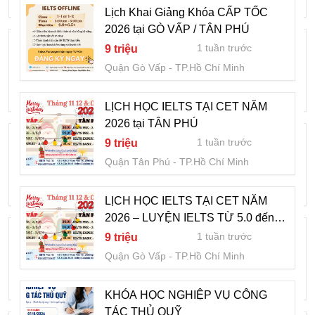
Quận Cầu Giấy
Hà Nội
Lịch Khai Giảng Khóa CẤP TỐC
2026 tại GÒ VẤP / TÂN PHÚ
LỊCH HỌC IELTS TẠI CET NĂM 2026 tại
1 tuần trước
9 triệu
TÂN PHÚ
Quận Gò Vấp
TP.Hồ Chí Minh
1 tuần trước
9 triệu
Quận Tân Phú
TP.Hồ Chí Minh
LỊCH HỌC IELTS TẠI CET NĂM
2026 tại TÂN PHÚ
LỊCH HỌC IELTS TẠI CET NĂM 2026 –
1 tuần trước
9 triệu
LUYỆN IELTS TỪ 5.0 đến 7.0+
Quận Tân Phú
TP.Hồ Chí Minh
1 tuần trước
9 triệu
Quận Gò Vấp
TP.Hồ Chí Minh
LỊCH HỌC IELTS TẠI CET NĂM
2026 – LUYỆN IELTS TỪ 5.0 đến
Lịch Khai Giảng Khóa CẤP TỐC 2026 tại
7.0+
1 tuần trước
9 triệu
GÒ VẤP / TÂN PHÚ
Quận Gò Vấp
TP.Hồ Chí Minh
1 tuần trước
9 triệu
Quận Gò Vấp
TP.Hồ Chí Minh
KHÓA HỌC NGHIỆP VỤ CÔNG
TÁC THỦ QUỸ