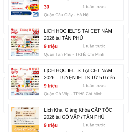
Lịch Khai Giảng Khóa CẤP TỐC 2026 tại
1 tuần trước
30
GÒ VẤP / TÂN PHÚ
Quận Cầu Giấy
Hà Nội
1 tuần trước
9 triệu
Quận Gò Vấp
TP.Hồ Chí Minh
LỊCH HỌC IELTS TẠI CET NĂM
2026 tại TÂN PHÚ
LỊCH HỌC IELTS TẠI CET NĂM 2026 tại
1 tuần trước
9 triệu
TÂN PHÚ
Quận Tân Phú
TP.Hồ Chí Minh
1 tuần trước
9 triệu
Quận Gò Vấp
TP.Hồ Chí Minh
LỊCH HỌC IELTS TẠI CET NĂM
2026 – LUYỆN IELTS TỪ 5.0 đến
LỊCH HỌC IELTS TẠI CET NĂM 2026 –
7.0+
1 tuần trước
9 triệu
LUYỆN IELTS TỪ 5.0 đến 7.0+
Quận Gò Vấp
TP.Hồ Chí Minh
1 tuần trước
9 triệu
Quận Gò Vấp
TP.Hồ Chí Minh
Lịch Khai Giảng Khóa CẤP TỐC
2026 tại GÒ VẤP / TÂN PHÚ
1 tuần trước
9 triệu
TÌM NHIỀU HƠN