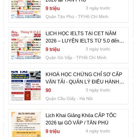
LỊCH HỌC IELTS TẠI CET NĂM 2026 tại
3 ngày trước
9 triệu
TÂN PHÚ
Quận Tân Phú
TP.Hồ Chí Minh
4 ngày trước
9 triệu
Quận Tân Phú
TP.Hồ Chí Minh
LỊCH HỌC IELTS TẠI CET NĂM
2026 – LUYỆN IELTS TỪ 5.0 đến
LỊCH HỌC IELTS TẠI CET NĂM 2026 –
7.0+
3 ngày trước
9 triệu
LUYỆN IELTS TỪ 5.0 đến 7.0+
Quận Gò Vấp
TP.Hồ Chí Minh
4 ngày trước
9 triệu
Quận Gò Vấp
TP.Hồ Chí Minh
KHOÁ HỌC CHỨNG CHỈ SƠ CẤP
VẬN TẢI - QUẢN LÝ ĐIỀU HÀNH
KHÓA HỌC NHIỆP VỤ CCD GIÁO VỤ
VÀ KHAI THÁC KINH DOANH VẬN
3 ngày trước
90
TẢI
5 ngày trước
2 triệu
Quận Cầu Giấy
Hà Nội
Quận Tân Phú
TP.Hồ Chí Minh
Lịch Khai Giảng Khóa CẤP TỐC
2026 tại GÒ VẤP / TÂN PHÚ
Lịch Khai Giảng Khóa CẤP TỐC 2026 tại
4 ngày trước
9 triệu
GÒ VẤP / TÂN PHÚ