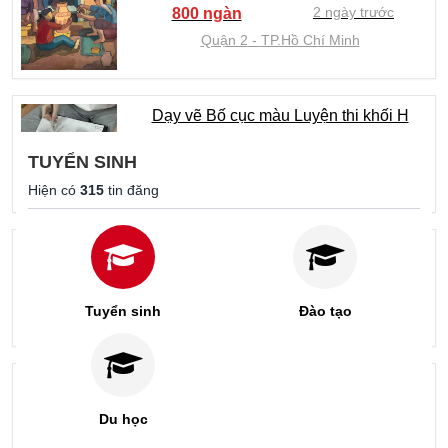
2 ngày trước
800 ngàn
Quận 2
TP.Hồ Chí Minh
Dạy vẽ Bố cục màu Luyện thi khối H
Quận 9
TUYỂN SINH
2 ngày trước
800 ngàn
Hiện có
315
tin đăng
Quận 9
TP.Hồ Chí Minh
Lịch Khai Giảng Khóa CẤP TỐC 2026 tại
GÒ VẤP / TÂN PHÚ
3 ngày trước
9 triệu
Tuyển sinh
Đào tạo
Quận Gò Vấp
TP.Hồ Chí Minh
LỊCH HỌC IELTS TẠI CET NĂM 2026 tại
TÂN PHÚ
Du học
3 ngày trước
9 triệu