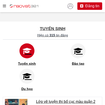
Đăng tin
TUYỂN SINH
Hiện có
315
tin đăng
Tuyển sinh
Đào tạo
Du học
Lớp vẽ luyện thi bố cục màu quận 2