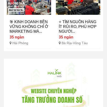
🎯 KINH DOANH BỀN
⭐ TÌM NGUỒN HÀNG
VỮNG KHÔNG CHỈ Ở
ÍT RỦI RO, PHÙ HỢP
MARKETING MÀ...
NGƯỜI...
35 ngàn
35 ngàn
Hải Phòng
Bà Rịa-Vũng Tàu