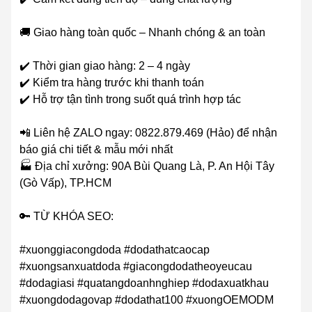
🚚 Giao hàng toàn quốc – Nhanh chóng & an toàn
✔️ Thời gian giao hàng: 2 – 4 ngày
✔️ Kiểm tra hàng trước khi thanh toán
✔️ Hỗ trợ tận tình trong suốt quá trình hợp tác
📲 Liên hệ ZALO ngay: 0822.879.469 (Hảo) để nhận
báo giá chi tiết & mẫu mới nhất
🏭 Địa chỉ xưởng: 90A Bùi Quang Là, P. An Hội Tây
(Gò Vấp), TP.HCM
🔑 TỪ KHÓA SEO:
#xuonggiacongdoda #dodathatcaocap
#xuongsanxuatdoda #giacongdodatheoyeucau
#dodagiasi #quatangdoanhnghiep #dodaxuatkhau
#xuongdodagovap #dodathat100 #xuongOEMODM