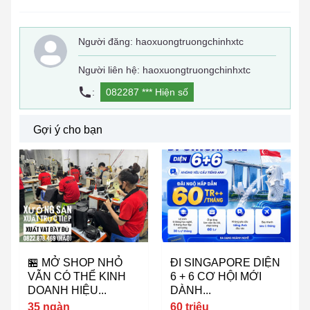
Người đăng:
haoxuongtruongchinhxtc
Người liên hệ: haoxuongtruongchinhxtc
:
082287 ***
Hiện số
Gợi ý cho bạn
🏪 MỞ SHOP NHỎ
ĐI SINGAPORE DIỆN
VẪN CÓ THỂ KINH
6 + 6 CƠ HỘI MỚI
DOANH HIỆU...
DÀNH...
35 ngàn
60 triệu