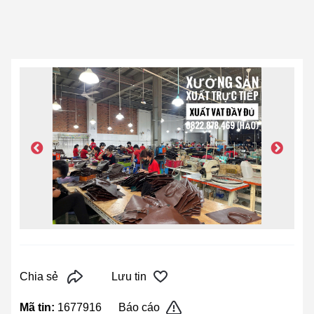
Chia sẻ
Lưu tin
Mã tin:
1677916
Báo cáo