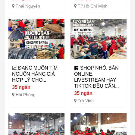
Thái Nguyên
TP.Hồ Chí Minh
📈 ĐANG MUỐN TÌM
🏪 SHOP NHỎ, BÁN
NGUỒN HÀNG GIÁ
ONLINE,
HỢP LÝ CHO...
LIVESTREAM HAY
TIKTOK ĐỀU CẦN...
35 ngàn
35 ngàn
Hải Phòng
Trà Vinh