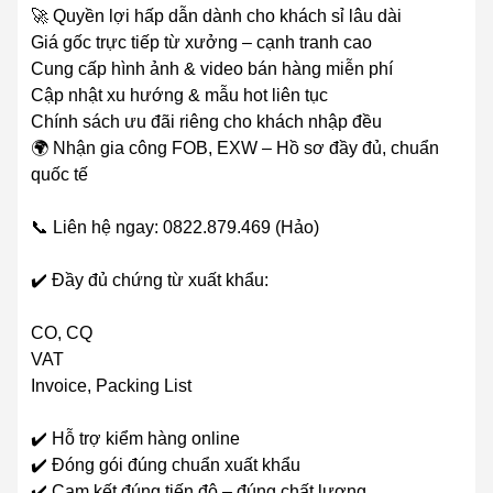
🚀 Quyền lợi hấp dẫn dành cho khách sỉ lâu dài
Giá gốc trực tiếp từ xưởng – cạnh tranh cao
Cung cấp hình ảnh & video bán hàng miễn phí
Cập nhật xu hướng & mẫu hot liên tục
Chính sách ưu đãi riêng cho khách nhập đều
🌍 Nhận gia công FOB, EXW – Hồ sơ đầy đủ, chuẩn
quốc tế
📞 Liên hệ ngay: 0822.879.469 (Hảo)
✔️ Đầy đủ chứng từ xuất khẩu:
CO, CQ
VAT
Invoice, Packing List
✔️ Hỗ trợ kiểm hàng online
✔️ Đóng gói đúng chuẩn xuất khẩu
✔️ Cam kết đúng tiến độ – đúng chất lượng