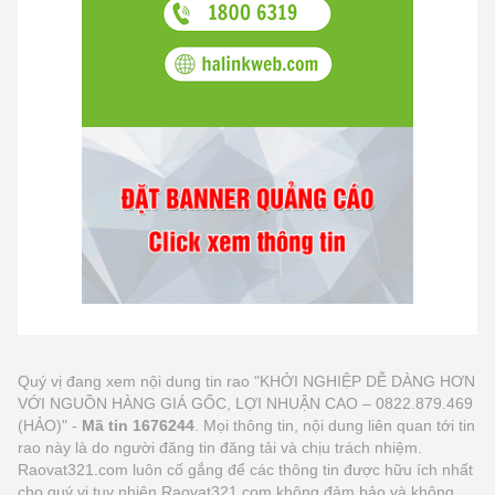
Quý vị đang xem nội dung tin rao "KHỞI NGHIỆP DỄ DÀNG HƠN
VỚI NGUỒN HÀNG GIÁ GỐC, LỢI NHUẬN CAO – 0822.879.469
(HẢO)" -
Mã tin 1676244
. Mọi thông tin, nội dung liên quan tới tin
rao này là do người đăng tin đăng tải và chịu trách nhiệm.
Raovat321.com luôn cố gắng để các thông tin được hữu ích nhất
cho quý vị tuy nhiên Raovat321.com không đảm bảo và không