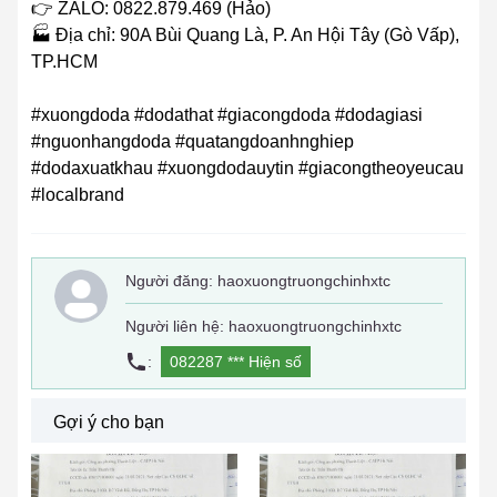
👉 ZALO: 0822.879.469 (Hảo)
🏭 Địa chỉ: 90A Bùi Quang Là, P. An Hội Tây (Gò Vấp),
TP.HCM
#xuongdoda #dodathat #giacongdoda #dodagiasi
#nguonhangdoda #quatangdoanhnghiep
#dodaxuatkhau #xuongdodauytin #giacongtheoyeucau
#localbrand
Người đăng:
haoxuongtruongchinhxtc
Người liên hệ: haoxuongtruongchinhxtc
:
082287 ***
Hiện số
Gợi ý cho bạn