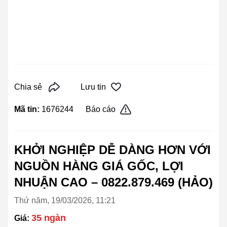
Chia sẻ
Lưu tin
Mã tin:
1676244
Báo cáo
KHỞI NGHIỆP DỄ DÀNG HƠN VỚI
NGUỒN HÀNG GIÁ GỐC, LỢI
NHUẬN CAO – 0822.879.469 (HẢO)
Thứ năm, 19/03/2026, 11:21
35 ngàn
Giá: