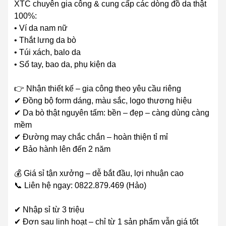
XTC chuyên gia công & cung cấp các dòng đồ da thật
100%:
• Ví da nam nữ
• Thắt lưng da bò
• Túi xách, balo da
• Sổ tay, bao da, phụ kiện da
👉 Nhận thiết kế – gia công theo yêu cầu riêng
✔ Đồng bộ form dáng, màu sắc, logo thương hiệu
✔ Da bò thật nguyên tấm: bền – đẹp – càng dùng càng
mềm
✔ Đường may chắc chắn – hoàn thiện tỉ mỉ
✔ Bảo hành lên đến 2 năm
💰 Giá sỉ tận xưởng – dễ bắt đầu, lợi nhuận cao
📞 Liên hệ ngay: 0822.879.469 (Hảo)
✔ Nhập sỉ từ 3 triệu
✔ Đơn sau linh hoạt – chỉ từ 1 sản phẩm vẫn giá tốt