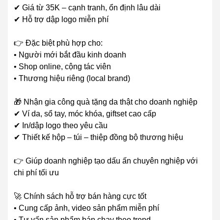
✔ Giá từ 35K – cạnh tranh, ổn định lâu dài
✔ Hỗ trợ dập logo miễn phí
👉 Đặc biệt phù hợp cho:
• Người mới bắt đầu kinh doanh
• Shop online, cộng tác viên
• Thương hiệu riêng (local brand)
🎁 Nhận gia công quà tặng da thật cho doanh nghiệp
✔ Ví da, sổ tay, móc khóa, giftset cao cấp
✔ In/dập logo theo yêu cầu
✔ Thiết kế hộp – túi – thiệp đồng bộ thương hiệu
👉 Giúp doanh nghiệp tạo dấu ấn chuyên nghiệp với
chi phí tối ưu
🚀 Chính sách hỗ trợ bán hàng cực tốt
• Cung cấp ảnh, video sản phẩm miễn phí
• Tư vấn sản phẩm bán chạy theo trend