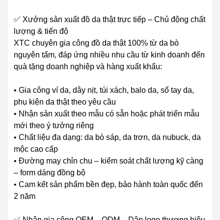
✅ Xưởng sản xuất đồ da thật trực tiếp – Chủ động chất
lượng & tiến độ
XTC chuyên gia công đồ da thật 100% từ da bò
nguyên tấm, đáp ứng nhiều nhu cầu từ kinh doanh đến
quà tặng doanh nghiệp và hàng xuất khẩu:
• Gia công ví da, dây nịt, túi xách, balo da, sổ tay da,
phụ kiện da thật theo yêu cầu
• Nhận sản xuất theo mẫu có sẵn hoặc phát triển mẫu
mới theo ý tưởng riêng
• Chất liệu đa dạng: da bò sáp, da trơn, da nubuck, da
mộc cao cấp
• Đường may chỉn chu – kiểm soát chất lượng kỹ càng
– form dáng đồng bộ
• Cam kết sản phẩm bền đẹp, bảo hành toàn quốc đến
2 năm
✅ Nhận gia công OEM – ODM – Dập logo thương hiệu