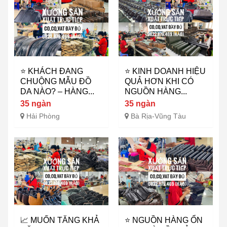
⭐ KHÁCH ĐANG
⭐ KINH DOANH HIỆU
CHUỘNG MẪU ĐỒ
QUẢ HƠN KHI CÓ
DA NÀO? – HÀNG...
NGUỒN HÀNG...
35 ngàn
35 ngàn
Hải Phòng
Bà Rịa-Vũng Tàu
📈 MUỐN TĂNG KHẢ
⭐ NGUỒN HÀNG ỔN