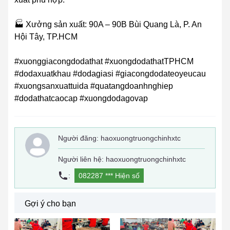
🏭 Xưởng sản xuất: 90A – 90B Bùi Quang Là, P. An
Hội Tây, TP.HCM
#xuonggiacongdodathat #xuongdodathatTPHCM
#dodaxuatkhau #dodagiasi #giacongdodateoyeucau
#xuongsanxuattuida #quatangdoanhnghiep
#dodathatcaocap #xuongdodagovap
Người đăng:
haoxuongtruongchinhxtc
Người liên hệ: haoxuongtruongchinhxtc
:
082287 ***
Hiện số
Gợi ý cho bạn