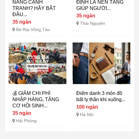
NĂNG CẠNH
ĐỊNH LÀ NỀN TẢNG
TRANH? HÃY BẮT
GIÚP NGƯỜI...
ĐẦU...
35 ngàn
35 ngàn
Thái Nguyên
Bà Rịa-Vũng Tàu
💰 GIẢM CHI PHÍ
Điểm danh 3 món đồ
NHẬP HÀNG, TĂNG
bất ly thân khi xuống...
CƠ HỘI SINH...
100 ngàn
35 ngàn
Hà Nội
Hải Phòng