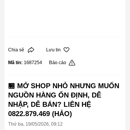
Chia sẻ
Lưu tin
Mã tin:
1687254
Báo cáo
🏪 MỞ SHOP NHỎ NHƯNG MUỐN
NGUỒN HÀNG ỔN ĐỊNH, DỄ
NHẬP, DỄ BÁN? LIÊN HỆ
0822.879.469 (HẢO)
Thứ ba, 19/05/2026, 09:12