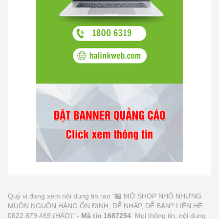
Quý vị đang xem nội dung tin rao "🏪 MỞ SHOP NHỎ NHƯNG
MUỐN NGUỒN HÀNG ỔN ĐỊNH, DỄ NHẬP, DỄ BÁN? LIÊN HỆ
0822.879.469 (HẢO)" -
Mã tin 1687254
. Mọi thông tin, nội dung