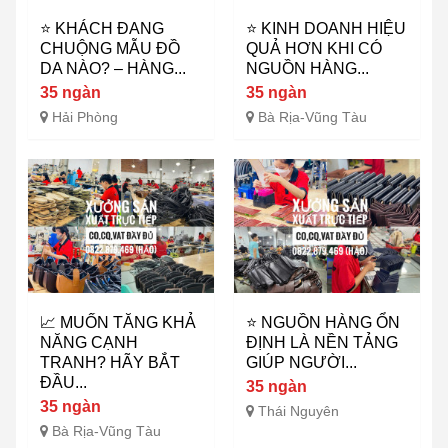
⭐ KHÁCH ĐANG
⭐ KINH DOANH HIỆU
CHUỘNG MẪU ĐỒ
QUẢ HƠN KHI CÓ
DA NÀO? – HÀNG...
NGUỒN HÀNG...
35 ngàn
35 ngàn
Hải Phòng
Bà Rịa-Vũng Tàu
📈 MUỐN TĂNG KHẢ
⭐ NGUỒN HÀNG ỔN
NĂNG CẠNH
ĐỊNH LÀ NỀN TẢNG
TRANH? HÃY BẮT
GIÚP NGƯỜI...
ĐẦU...
35 ngàn
35 ngàn
Thái Nguyên
Bà Rịa-Vũng Tàu