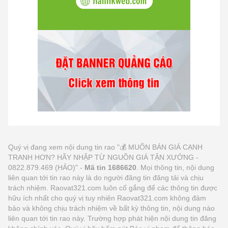
Quý vị đang xem nội dung tin rao "💰 MUỐN BÁN GIÁ CẠNH
TRANH HƠN? HÃY NHẬP TỪ NGUỒN GIÁ TẬN XƯỞNG -
0822.879.469 (HẢO)" -
Mã tin 1686620
. Mọi thông tin, nội dung
liên quan tới tin rao này là do người đăng tin đăng tải và chịu
trách nhiệm. Raovat321.com luôn cố gắng để các thông tin được
hữu ích nhất cho quý vị tuy nhiên Raovat321.com không đảm
bảo và không chịu trách nhiệm về bất kỳ thông tin, nội dung nào
liên quan tới tin rao này. Trường hợp phát hiện nội dung tin đăng