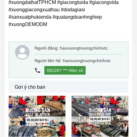
#xuongdathatTPHCM #giacongtuida #giacongvida
#xuonggiacongxuathau #dodagiasi
#sanxuatphukienda #quatangdoanhnghiep
#xuongOEMODM
Người đăng:
haoxuongtruongchinhxtc
Người liên hệ: haoxuongtruongchinhxtc
:
082287 ***
Hiện số
Gợi ý cho bạn