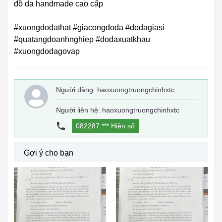
đồ da handmade cao cấp
#xuongdodathat #giacongdoda #dodagiasi
#quatangdoanhnghiep #dodaxuatkhau
#xuongdodagovap
Người đăng:
haoxuongtruongchinhxtc
Người liên hệ: haoxuongtruongchinhxtc
:
082287 ***
Hiện số
Gợi ý cho bạn