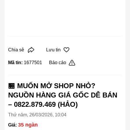
Chia sẻ
Lưu tin
Mã tin:
1677501
Báo cáo
🏪 MUỐN MỞ SHOP NHỎ?
NGUỒN HÀNG GIÁ GỐC DỄ BÁN
– 0822.879.469 (HẢO)
Thứ năm, 26/03/2026, 10:04
35 ngàn
Giá: