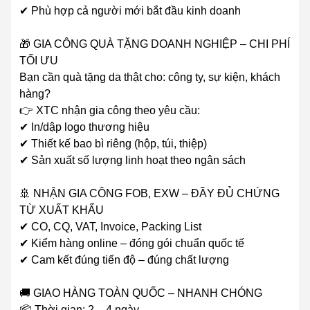
✔ Phù hợp cả người mới bắt đầu kinh doanh
🎁 GIA CÔNG QUÀ TẶNG DOANH NGHIỆP – CHI PHÍ
TỐI ƯU
Bạn cần quà tặng da thật cho: công ty, sự kiện, khách
hàng?
👉 XTC nhận gia công theo yêu cầu:
✔ In/dập logo thương hiệu
✔ Thiết kế bao bì riêng (hộp, túi, thiệp)
✔ Sản xuất số lượng linh hoạt theo ngân sách
🚢 NHẬN GIA CÔNG FOB, EXW – ĐẦY ĐỦ CHỨNG
TỪ XUẤT KHẨU
✔ CO, CQ, VAT, Invoice, Packing List
✔ Kiểm hàng online – đóng gói chuẩn quốc tế
✔ Cam kết đúng tiến độ – đúng chất lượng
🚚 GIAO HÀNG TOÀN QUỐC – NHANH CHÓNG
📦 Thời gian: 2 – 4 ngày