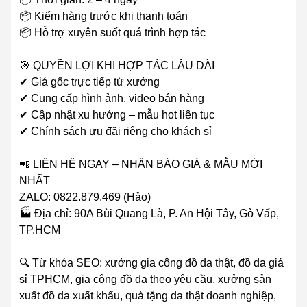
📦 Kiểm hàng trước khi thanh toán
📦 Hỗ trợ xuyên suốt quá trình hợp tác
🎯 QUYỀN LỢI KHI HỢP TÁC LÂU DÀI
✔ Giá gốc trực tiếp từ xưởng
✔ Cung cấp hình ảnh, video bán hàng
✔ Cập nhật xu hướng – mẫu hot liên tục
✔ Chính sách ưu đãi riêng cho khách sỉ
📲 LIÊN HỆ NGAY – NHẬN BÁO GIÁ & MẪU MỚI
NHẤT
ZALO: 0822.879.469 (Hảo)
🏭 Địa chỉ: 90A Bùi Quang Là, P. An Hội Tây, Gò Vấp,
TP.HCM
🔍 Từ khóa SEO: xưởng gia công đồ da thật, đồ da giá
sỉ TPHCM, gia công đồ da theo yêu cầu, xưởng sản
xuất đồ da xuất khẩu, quà tặng da thật doanh nghiệp,