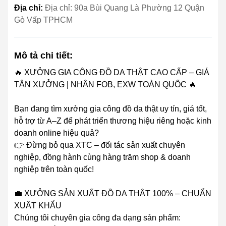
Địa chỉ:
Địa chỉ: 90a Bùi Quang Là Phường 12 Quận
Gò Vấp TPHCM
Mô tả chi tiết:
🔥 XƯỞNG GIA CÔNG ĐỒ DA THẬT CAO CẤP – GIÁ
TẬN XƯỞNG | NHẬN FOB, EXW TOÀN QUỐC 🔥
Bạn đang tìm xưởng gia công đồ da thật uy tín, giá tốt,
hỗ trợ từ A–Z để phát triển thương hiệu riêng hoặc kinh
doanh online hiệu quả?
👉 Đừng bỏ qua XTC – đối tác sản xuất chuyên
nghiệp, đồng hành cùng hàng trăm shop & doanh
nghiệp trên toàn quốc!
💼 XƯỞNG SẢN XUẤT ĐỒ DA THẬT 100% – CHUẨN
XUẤT KHẨU
Chúng tôi chuyên gia công đa dạng sản phẩm: