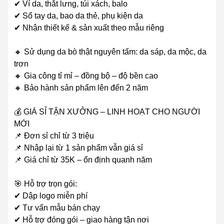
✔ Ví da, thắt lưng, túi xách, balo
✔ Sổ tay da, bao da thẻ, phụ kiện da
✔ Nhận thiết kế & sản xuất theo mẫu riêng
🔸 Sử dụng da bò thật nguyên tấm: da sáp, da mộc, da
trơn
🔸 Gia công tỉ mỉ – đồng bộ – độ bền cao
🔸 Bảo hành sản phẩm lên đến 2 năm
💰 GIÁ SỈ TẬN XƯỞNG – LINH HOẠT CHO NGƯỜI
MỚI
📌 Đơn sỉ chỉ từ 3 triệu
📌 Nhập lại từ 1 sản phẩm vẫn giá sỉ
📌 Giá chỉ từ 35K – ổn định quanh năm
🎯 Hỗ trợ trọn gói:
✔ Dập logo miễn phí
✔ Tư vấn mẫu bán chạy
✔ Hỗ trợ đóng gói – giao hàng tận nơi