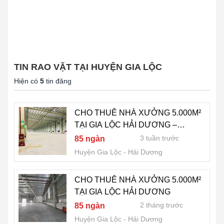
TIN RAO VẶT TẠI HUYỆN GIA LỘC
Hiện có
5
tin đăng
CHO THUÊ NHÀ XƯỞNG 5.000M²
TẠI GIA LỘC HẢI DƯƠNG –
XƯỞNG ĐẸP XÂY MỚI
3 tuần trước
85 ngàn
Huyện Gia Lộc
Hải Dương
CHO THUÊ NHÀ XƯỞNG 5.000M²
TẠI GIA LỘC HẢI DƯƠNG
2 tháng trước
85 ngàn
Huyện Gia Lộc
Hải Dương