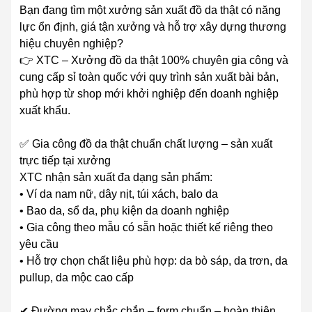
Bạn đang tìm một xưởng sản xuất đồ da thật có năng
lực ổn định, giá tận xưởng và hỗ trợ xây dựng thương
hiệu chuyên nghiệp?
👉 XTC – Xưởng đồ da thật 100% chuyên gia công và
cung cấp sỉ toàn quốc với quy trình sản xuất bài bản,
phù hợp từ shop mới khởi nghiệp đến doanh nghiệp
xuất khẩu.
✅ Gia công đồ da thật chuẩn chất lượng – sản xuất
trực tiếp tại xưởng
XTC nhận sản xuất đa dạng sản phẩm:
• Ví da nam nữ, dây nịt, túi xách, balo da
• Bao da, sổ da, phụ kiện da doanh nghiệp
• Gia công theo mẫu có sẵn hoặc thiết kế riêng theo
yêu cầu
• Hỗ trợ chọn chất liệu phù hợp: da bò sáp, da trơn, da
pullup, da mộc cao cấp
✔ Đường may chắc chắn – form chuẩn – hoàn thiện