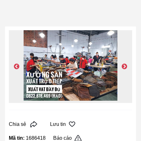
Chia sẻ
Lưu tin
Mã tin:
1686418
Báo cáo