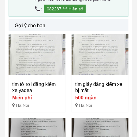
:
082287 ***
Hiện số
Gợi ý cho bạn
tìm tờ rơi đăng kiểm
tìm giấy đăng kiểm xe
xe yadea
bị mất
Miễn phí
500 ngàn
Hà Nội
Hà Nội