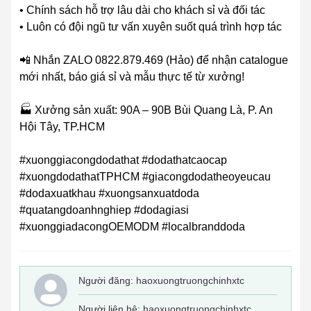
• Chính sách hỗ trợ lâu dài cho khách sỉ và đối tác
• Luôn có đội ngũ tư vấn xuyên suốt quá trình hợp tác
📲 Nhắn ZALO 0822.879.469 (Hảo) để nhận catalogue
mới nhất, báo giá sỉ và mẫu thực tế từ xưởng!
🏭 Xưởng sản xuất: 90A – 90B Bùi Quang Là, P. An
Hội Tây, TP.HCM
#xuonggiacongdodathat #dodathatcaocap
#xuongdodathatTPHCM #giacongdodatheoyeucau
#dodaxuatkhau #xuongsanxuatdoda
#quatangdoanhnghiep #dodagiasi
#xuonggiadacongOEMODM #localbranddoda
Người đăng:
haoxuongtruongchinhxtc
Người liên hệ: haoxuongtruongchinhxtc