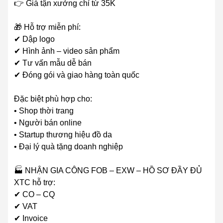
👉 Giá tận xưởng chỉ từ 35K
🎁 Hỗ trợ miễn phí:
✔ Dập logo
✔ Hình ảnh – video sản phẩm
✔ Tư vấn mẫu dễ bán
✔ Đóng gói và giao hàng toàn quốc
Đặc biệt phù hợp cho:
• Shop thời trang
• Người bán online
• Startup thương hiệu đồ da
• Đại lý quà tặng doanh nghiệp
🏭 NHẬN GIA CÔNG FOB – EXW – HỒ SƠ ĐẦY ĐỦ
XTC hỗ trợ:
✔ CO – CQ
✔ VAT
✔ Invoice