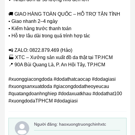
🚚 GIAO HÀNG TOÀN QUỐC – HỖ TRỢ TẬN TÌNH
• Giao nhanh 2–4 ngày
• Kiểm hàng trước thanh toán
• Hỗ trợ lâu dài trong quá trình hợp tác
📲 ZALO: 0822.879.469 (Hảo)
🏭 XTC – Xưởng sản xuất đồ da thật tại TP.HCM
📍 90A Bùi Quang Là, P. An Hội Tây, TP.HCM
#xuonggiacongdoda #dodathatcaocap #dodagiasi
#xuongsanxuatdoda #giacongdodatheoyeucau
#quatangdoanhnghiep #dodaxuatkhau #dodathat100
#xuongdodaTPHCM #dodagiasi
Người đăng:
haoxuongtruongchinhxtc