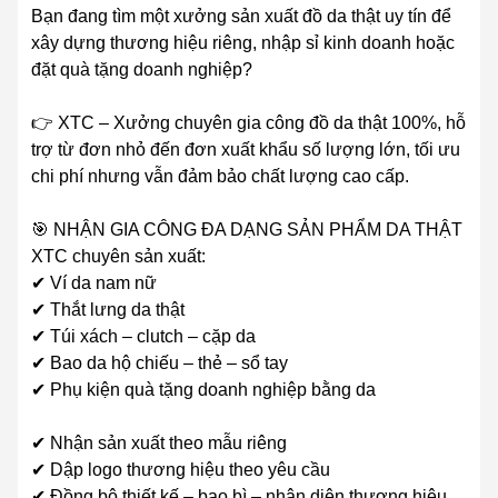
Bạn đang tìm một xưởng sản xuất đồ da thật uy tín để
xây dựng thương hiệu riêng, nhập sỉ kinh doanh hoặc
đặt quà tặng doanh nghiệp?
👉 XTC – Xưởng chuyên gia công đồ da thật 100%, hỗ
trợ từ đơn nhỏ đến đơn xuất khẩu số lượng lớn, tối ưu
chi phí nhưng vẫn đảm bảo chất lượng cao cấp.
🎯 NHẬN GIA CÔNG ĐA DẠNG SẢN PHẨM DA THẬT
XTC chuyên sản xuất:
✔ Ví da nam nữ
✔ Thắt lưng da thật
✔ Túi xách – clutch – cặp da
✔ Bao da hộ chiếu – thẻ – sổ tay
✔ Phụ kiện quà tặng doanh nghiệp bằng da
✔ Nhận sản xuất theo mẫu riêng
✔ Dập logo thương hiệu theo yêu cầu
✔ Đồng bộ thiết kế – bao bì – nhận diện thương hiệu