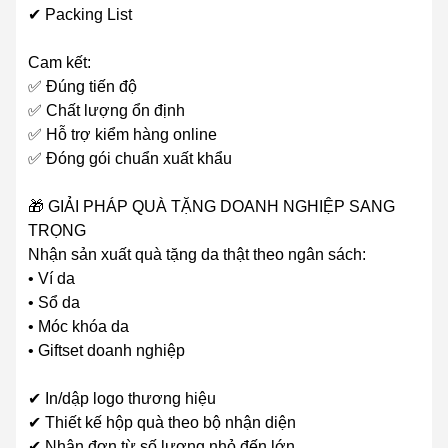
✔ Packing List
Cam kết:
✅ Đúng tiến độ
✅ Chất lượng ổn định
✅ Hỗ trợ kiểm hàng online
✅ Đóng gói chuẩn xuất khẩu
🎁 GIẢI PHÁP QUÀ TẶNG DOANH NGHIỆP SANG
TRỌNG
Nhận sản xuất quà tặng da thật theo ngân sách:
• Ví da
• Sổ da
• Móc khóa da
• Giftset doanh nghiệp
✔ In/dập logo thương hiệu
✔ Thiết kế hộp quà theo bộ nhận diện
✔ Nhận đơn từ số lượng nhỏ đến lớn