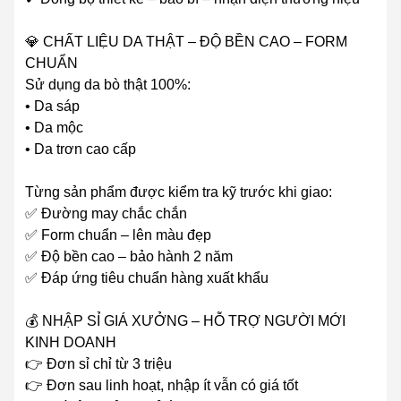
💎 CHẤT LIỆU DA THẬT – ĐỘ BỀN CAO – FORM
CHUẨN
Sử dụng da bò thật 100%:
• Da sáp
• Da mộc
• Da trơn cao cấp
Từng sản phẩm được kiểm tra kỹ trước khi giao:
✅ Đường may chắc chắn
✅ Form chuẩn – lên màu đẹp
✅ Độ bền cao – bảo hành 2 năm
✅ Đáp ứng tiêu chuẩn hàng xuất khẩu
💰 NHẬP SỈ GIÁ XƯỞNG – HỖ TRỢ NGƯỜI MỚI
KINH DOANH
👉 Đơn sỉ chỉ từ 3 triệu
👉 Đơn sau linh hoạt, nhập ít vẫn có giá tốt