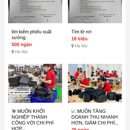
tìm kiếm phiếu xuất
Tìm tờ rơi
xưởng
16 triệu
500 ngàn
Hà Nội
Hà Nội
🎯 MUỐN KHỞI
📈 MUỐN TĂNG
NGHIỆP THÀNH
DOANH THU NHANH
CÔNG VỚI CHI PHÍ
HƠN, GIẢM CHI PHÍ...
HỢP...
35 ngàn