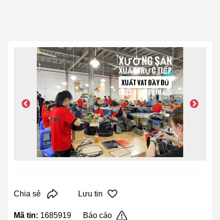
Chia sẻ
Lưu tin
Mã tin:
1685919
Báo cáo