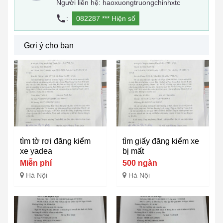
Người liên hệ: haoxuongtruongchinhxtc
:
082287 ***
Hiện số
Gợi ý cho bạn
tìm tờ rơi đăng kiểm
tìm giấy đăng kiểm xe
xe yadea
bị mất
Miễn phí
500 ngàn
Hà Nội
Hà Nội