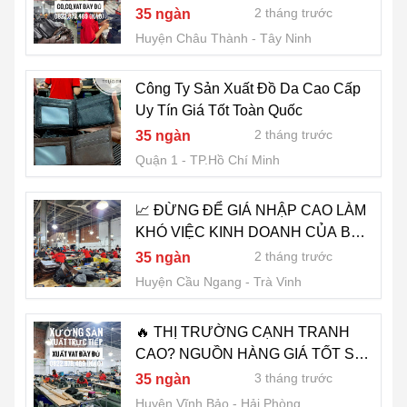
NGUỒN HÀNG GIÁ TỐT VÀ ỔN
2 tháng trước
35 ngàn
ĐỊNH? 0822.879.469 (HẢO)
Huyện Châu Thành
Tây Ninh
Công Ty Sản Xuất Đồ Da Cao Cấp
Uy Tín Giá Tốt Toàn Quốc
2 tháng trước
35 ngàn
Quận 1
TP.Hồ Chí Minh
📈 ĐỪNG ĐỂ GIÁ NHẬP CAO LÀM
KHÓ VIỆC KINH DOANH CỦA BẠN
- 0822.879.469 (HẢO)
2 tháng trước
35 ngàn
Huyện Cầu Ngang
Trà Vinh
🔥 THỊ TRƯỜNG CẠNH TRANH
CAO? NGUỒN HÀNG GIÁ TỐT SẼ
GIÚP BẠN DỄ CHỐT ĐƠN HƠN -
3 tháng trước
35 ngàn
0822.879.469 (HẢO)
Huyện Vĩnh Bảo
Hải Phòng