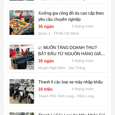
Xưởng gia công đồ da cao cấp theo
yêu cầu chuyên nghiệp
3 tháng trước
35 ngàn
Quận 1
TP.Hồ Chí Minh
📈 MUỐN TĂNG DOANH THU?
BẮT ĐẦU TỪ NGUỒN HÀNG GIÁ
GỐC - 0822.879.469 (HẢO)
4 tháng trước
35 ngàn
Huyện Ngã Năm
Sóc Trăng
Thanh lí các loại xe máy nhập khẩu
4 tháng trước
16 triệu
Thành Phố Vĩnh Long
Vĩnh Long