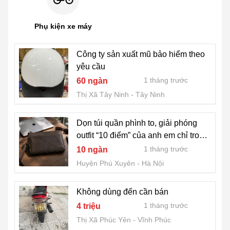
Phụ kiện xe máy
Công ty sản xuất mũ bảo hiểm theo
yêu cầu
1 tháng trước
60 ngàn
Thị Xã Tây Ninh
Tây Ninh
Dọn túi quần phình to, giải phóng
outfit “10 điểm” của anh em chỉ trong
1 nốt nhạc!
1 tháng trước
10 ngàn
Huyện Phú Xuyên
Hà Nội
Không dùng đến cần bán
1 tháng trước
4 triệu
Thị Xã Phúc Yên
Vĩnh Phúc