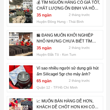
💰 TÌM NGUỒN HÀNG CÓ GIÁ TỐT,
CHẤT LƯỢNG ỔN ĐỊNH VÀ HỖ
TRỢ LÂU DÀI CHO NGƯỜI KINH
2 tháng trước
35 ngàn
DOANH - 0822.879.469 (HẢO)
Huyện Đông Hưng
Thái Bình
🏪 ĐANG MUỐN KHỞI NGHIỆP
NHỎ NHƯNG CHƯA BIẾT TÌM
NGUỒN HÀNG Ở ĐÂU?
2 tháng trước
35 ngàn
0822.879.469 (HẢO)
Huyện Đắk Tô
Kon Tum
Vì sao nhiều người sử dụng gói hút
ẩm Silicagel 5gr cho máy ảnh?
2 tháng trước
65 ngàn
Quận 12
TP.Hồ Chí Minh
📈 MUỐN BÁN HÀNG DỄ HƠN,
KHÁCH DỄ CHỐT HƠN KHI CÓ