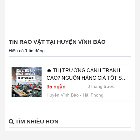
TIN RAO VẶT TẠI HUYỆN VĨNH BẢO
Hiện có
1
tin đăng
🔥 THỊ TRƯỜNG CẠNH TRANH
CAO? NGUỒN HÀNG GIÁ TỐT SẼ
GIÚP BẠN DỄ CHỐT ĐƠN HƠN -
3 tháng trước
35 ngàn
0822.879.469 (HẢO)
Huyện Vĩnh Bảo
Hải Phòng
TÌM NHIỀU HƠN